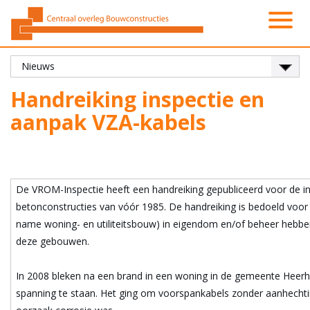
Activiteiten
Platformen
Onze leden
Vacatures
Over ons
Contact
Zoeken
Nieuws
Home
Handreiking inspectie en
aanpak VZA-kabels
De VROM-Inspectie heeft een handreiking gepubliceerd voor de in
betonconstructies van vóór 1985. De handreiking is bedoeld voo
name woning- en utiliteitsbouw) in eigendom en/of beheer hebbe
deze gebouwen.
In 2008 bleken na een brand in een woning in de gemeente Heerh
spanning te staan. Het ging om voorspankabels zonder aanhechtin