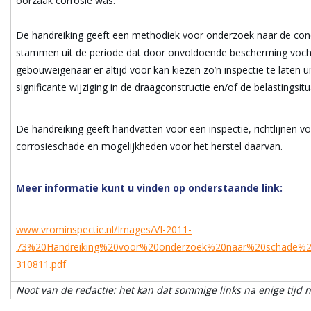
oorzaak corrosie was.
De handreiking geeft een methodiek voor onderzoek naar de condi
stammen uit de periode dat door onvoldoende bescherming voch
gebouweigenaar er altijd voor kan kiezen zo’n inspectie te laten u
significante wijziging in de draagconstructie en/of de belastingsitu
De handreiking geeft handvatten voor een inspectie, richtlijnen vo
corrosieschade en mogelijkheden voor het herstel daarvan.
Meer informatie kunt u vinden op onderstaande link:
www.vrominspectie.nl/Images/VI-2011-
73%20Handreiking%20voor%20onderzoek%20naar%20schade%20
310811.pdf
Noot van de redactie: het kan dat sommige links na enige tijd 