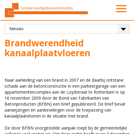
Activiteiten
Platformen
Onze leden
Vacatures
Over ons
Contact
Zoeken
Nieuws
Home
Brandwerendheid
kanaalplaatvloeren
Naar aanleiding van een brand in 2007 en de daarbij ontstane
schade aan de betonconstructie in een parkeergarage van een
appartementencomplex aan de Loydstraat te Rotterdam is op
16 november 2009 door de Bond van Fabrikanten van
Betonproducten (BFBN) een brief gepubliceerd. De brief bevat
aanwijzingen en aanbevelingen voor de toepassing van
kanaalplaatvloeren in de situatie met brand.
De door BFBN voorgestelde aanpak roept bij de gemeentelijke
collega’s veel vragen op. Om deze reden heeft er op 3 december