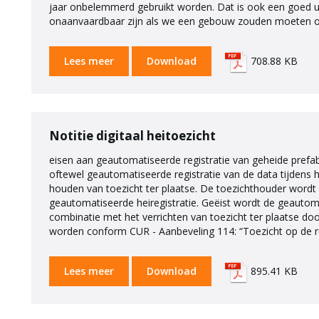
jaar onbelemmerd gebruikt worden. Dat is ook een goed u
onaanvaardbaar zijn als we een gebouw zouden moeten on
Lees meer
Download
708.88 KB
Notitie digitaal heitoezicht
eisen aan geautomatiseerde registratie van geheide prefa
oftewel geautomatiseerde registratie van de data tijdens he
houden van toezicht ter plaatse. De toezichthouder wordt 
geautomatiseerde heiregistratie. Geëist wordt de geautoma
combinatie met het verrichten van toezicht ter plaatse d
worden conform CUR - Aanbeveling 114: “Toezicht op de re
Lees meer
Download
895.41 KB