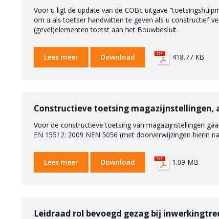
Voor u ligt de update van de COBc uitgave “toetsingshulpm
om u als toetser handvatten te geven als u constructief ver
(gevel)elementen toetst aan het Bouwbesluit.
Lees meer
Download
418.77 KB
Constructieve toetsing magazijnstellingen, 
Voor de constructieve toetsing van magazijnstellingen g
EN 15512: 2009 NEN 5056 (met doorverwijzingen hierin 
Lees meer
Download
1.09 MB
Leidraad rol bevoegd gezag bij inwerkingtr