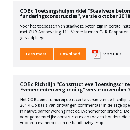
COBc Toetsingshulpmiddel "Staalvezelbeton
funderingsconstructies", versie oktober 2018
Voor het toepassen van staalvezelbeton zijn in eerste ins
met CUR-Aanbeveling 111. Verder kunnen CUR-Rapporten C
geraadpleegd.
Lees meer
Download
366.51 KB
COBc Richtlijn "Constructieve Toetsingscrite
Evenementenvergunning" versie november 
Het COBc biedt u hierbij de recente versie van de Richtlijn
2017! Op basis van ontvangen commentaar in de afgelopen 
in nauwe samenwerking met de Evenementenbranche. De Ric
voor gemeentelijke constructeurs en toezichthouders die b
voor een evenement en de handhaving erop.