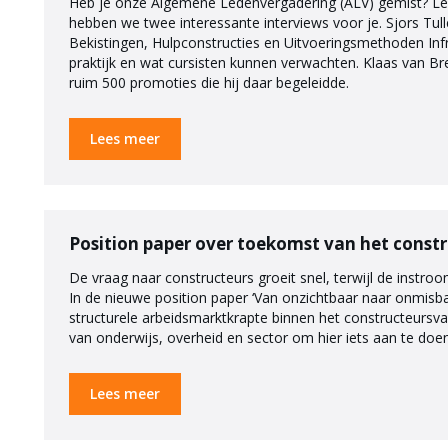
Heb je onze Algemene Ledenvergadering (ALV) gemist? Lees
hebben we twee interessante interviews voor je. Sjors Tul
Bekistingen, Hulpconstructies en Uitvoeringsmethoden Infra
praktijk en wat cursisten kunnen verwachten. Klaas van Bre
ruim 500 promoties die hij daar begeleidde.
Lees meer
Position paper over toekomst van het const
De vraag naar constructeurs groeit snel, terwijl de instroo
In de nieuwe position paper ‘Van onzichtbaar naar onmisb
structurele arbeidsmarktkrapte binnen het constructeursv
van onderwijs, overheid en sector om hier iets aan te doen
Lees meer