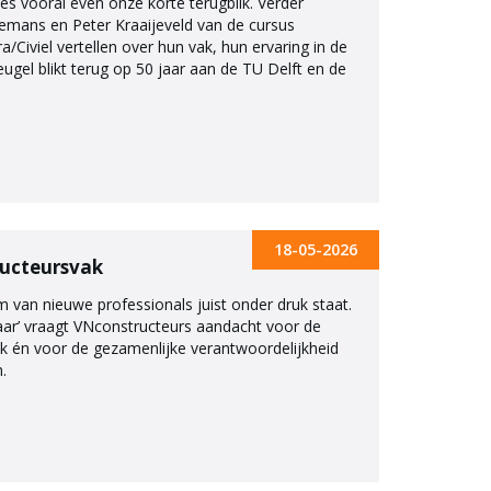
 vooral even onze korte terugblik. Verder
lemans en Peter Kraaijeveld van de cursus
/Civiel vertellen over hun vak, hun ervaring in de
ugel blikt terug op 50 jaar aan de TU Delft en de
18-05-2026
ructeursvak
m van nieuwe professionals juist onder druk staat.
aar’ vraagt VNconstructeurs aandacht voor de
ak én voor de gezamenlijke verantwoordelijkheid
.