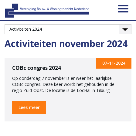
Activiteiten
Platformen
Onze leden
Vacatures
Over ons
Contact
Zoeken
Nieuws
Home
Activiteiten november 2024
07-11-2024
COBc congres 2024
Op donderdag 7 november is er weer het jaarlijkse
COBc congres. Deze keer wordt het gehouden in de
regio Zuid-Oost. De locatie is de LocHal in Tilburg.
Lees meer