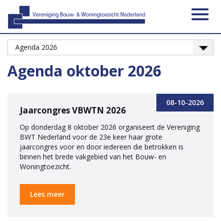
Activiteiten
Platformen
Onze leden
Vacatures
Over ons
Contact
Zoeken
Nieuws
Home
Agenda oktober 2026
08-10-2026
Jaarcongres VBWTN 2026
Op donderdag 8 oktober 2026 organiseert de Vereniging
BWT Nederland voor de 23e keer haar grote
jaarcongres voor en door iedereen die betrokken is
binnen het brede vakgebied van het Bouw- en
Woningtoezicht.
Lees meer