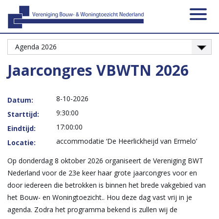
Activiteiten
Platformen
Onze leden
Vacatures
Over ons
Contact
Zoeken
Nieuws
Home
Jaarcongres VBWTN 2026
8-10-2026
Datum:
9:30:00
Starttijd:
17:00:00
Eindtijd:
accommodatie ‘De Heerlickheijd van Ermelo’
Locatie:
Op donderdag 8 oktober 2026 organiseert de Vereniging BWT
Nederland voor de 23e keer haar grote jaarcongres voor en
door iedereen die betrokken is binnen het brede vakgebied van
het Bouw- en Woningtoezicht.. Hou deze dag vast vrij in je
agenda. Zodra het programma bekend is zullen wij de