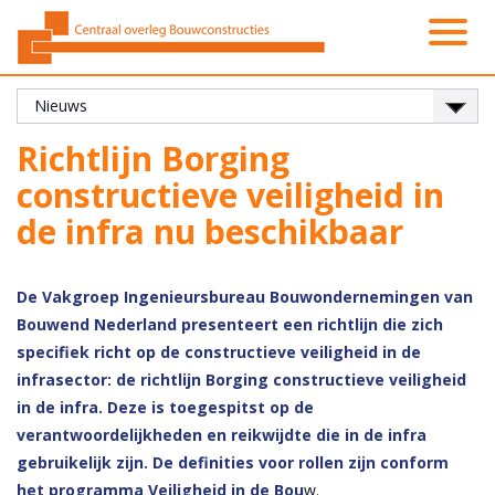
Activiteiten
Platformen
Onze leden
Vacatures
Over ons
Contact
Zoeken
Nieuws
Home
Richtlijn Borging
constructieve veiligheid in
de infra nu beschikbaar
De Vakgroep Ingenieursbureau Bouwondernemingen van
Bouwend Nederland presenteert een richtlijn die zich
specifiek richt op de constructieve veiligheid in de
infrasector: de richtlijn Borging constructieve veiligheid
in de infra. Deze is toegespitst op de
verantwoordelijkheden en reikwijdte die in de infra
gebruikelijk zijn. De definities voor rollen zijn conform
het programma Veiligheid in de Bou
w.