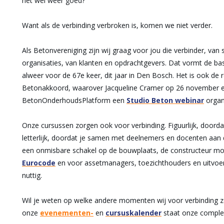
het wel weer goed?
Want als de verbinding verbroken is, komen we niet verder.
Als Betonvereniging zijn wij graag voor jou die verbinder, van
organisaties, van klanten en opdrachtgevers. Dat vormt de bas
alweer voor de 67e keer, dit jaar in Den Bosch. Het is ook de 
Betonakkoord, waarover Jacqueline Cramer op 26 november
BetonOnderhoudsPlatform een
Studio Beton webinar
organ
Onze cursussen zorgen ook voor verbinding. Figuurlijk, doord
letterlijk, doordat je samen met deelnemers en docenten aan 
een onmisbare schakel op de bouwplaats, de constructeur mo
Eurocode
en voor assetmanagers, toezichthouders en uitvoer
nuttig.
Wil je weten op welke andere momenten wij voor verbinding 
onze
evenementen-
en
cursuskalender
staat onze complet