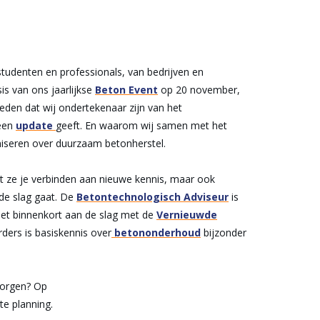
 studenten en professionals, van bedrijven en
is van ons jaarlijkse
Beton Event
op 20 november,
reden dat wij ondertekenaar zijn van het
 een
update
geeft. En waarom wij samen met het
iseren over duurzaam betonherstel.
at ze je verbinden aan nieuwe kennis, maar ook
de slag gaat. De
Betontechnologisch Adviseur
is
et binnenkort aan de slag met de
Vernieuwde
ders is basiskennis over
betononderhoud
bijzonder
zorgen? Op
e planning.