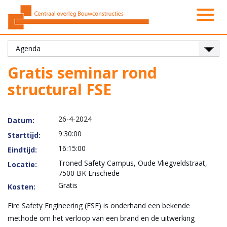
Activiteiten
Platformen
Onze leden
Vacatures
Over ons
Contact
Zoeken
Nieuws
Home
Gratis seminar rond
structural FSE
26-4-2024
Datum:
9:30:00
Starttijd:
16:15:00
Eindtijd:
Troned Safety Campus, Oude Vliegveldstraat,
Locatie:
7500 BK Enschede
Gratis
Kosten:
Fire Safety Engineering (FSE) is onderhand een bekende
methode om het verloop van een brand en de uitwerking