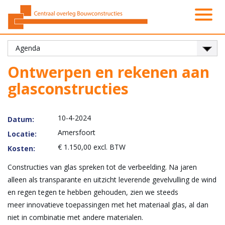
Activiteiten
Platformen
Onze leden
Vacatures
Over ons
Contact
Zoeken
Nieuws
Home
Ontwerpen en rekenen aan
glasconstructies
10-4-2024
Datum:
Amersfoort
Locatie:
€ 1.150,00 excl. BTW
Kosten:
Constructies van glas spreken tot de verbeelding. Na jaren
alleen als transparante en uitzicht leverende gevelvulling de wind
en regen tegen te hebben gehouden, zien we steeds
meer innovatieve toepassingen met het materiaal glas, al dan
niet in combinatie met andere materialen.