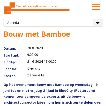
Activiteiten
Platformen
Onze leden
Vacatures
Over ons
Contact
Zoeken
Nieuws
Home
Bouw met Bamboe
20-6-2024
Datum:
9:00:00
Starttijd:
21-6-2024 19:00:00
Eindtijd:
Bleu city
Locatie:
zie website
Kosten:
Op het evenement Bouw met Bamboe op woensdag 19
juni tot en met vrijdag 21 juni in BlueCity (Rotterdam)
komen toonaangevende experts uit de bouw- en
architectuursector bijeen om hun inzichten te delen over