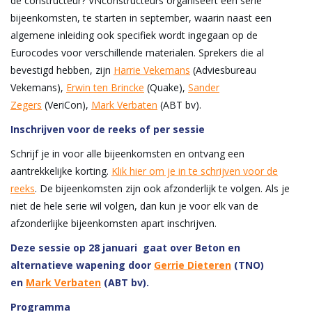
de constructeur? VNconstructeurs organiseert een serie
bijeenkomsten, te starten in september, waarin naast een
algemene inleiding ook specifiek wordt ingegaan op de
Eurocodes voor verschillende materialen. Sprekers die al
bevestigd hebben, zijn
Harrie Vekemans
(Adviesbureau
Vekemans),
Erwin ten Brincke
(Quake),
Sander
Zegers
(VeriCon),
Mark Verbaten
(ABT bv).
Inschrijven voor de reeks of per sessie
Schrijf je in voor alle bijeenkomsten en ontvang een
aantrekkelijke korting.
Klik hier om je in te schrijven voor de
reeks
. De bijeenkomsten zijn ook afzonderlijk te volgen. Als je
niet de hele serie wil volgen, dan kun je voor elk van de
afzonderlijke bijeenkomsten apart inschrijven.
Deze sessie op 28 januari gaat over Beton en
alternatieve wapening door
Gerrie Dieteren
(TNO)
en
Mark Verbaten
(ABT bv).
Programma