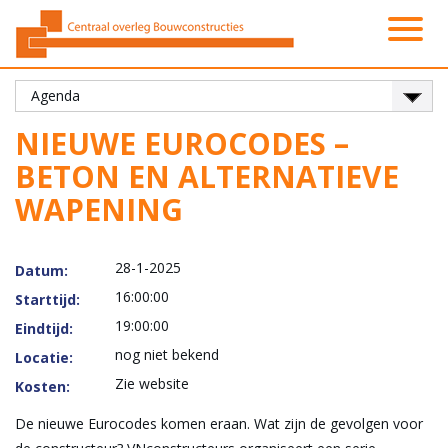
Activiteiten
Platformen
Onze leden
Vacatures
Over ons
Contact
Zoeken
Nieuws
Home
NIEUWE EUROCODES –
BETON EN ALTERNATIEVE
WAPENING
28-1-2025
Datum:
16:00:00
Starttijd:
19:00:00
Eindtijd:
nog niet bekend
Locatie:
Zie website
Kosten:
De nieuwe Eurocodes komen eraan. Wat zijn de gevolgen voor