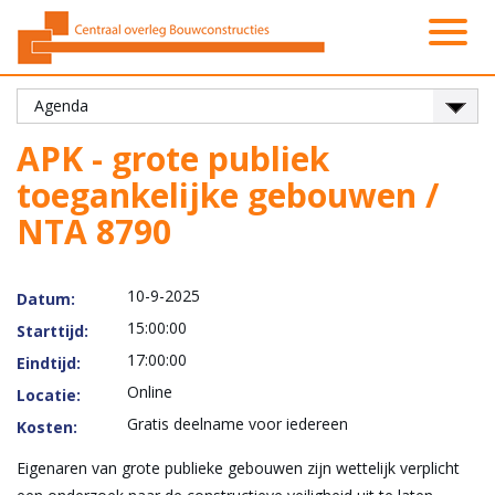
Activiteiten
Platformen
Onze leden
Vacatures
Over ons
Contact
Zoeken
Nieuws
Home
APK - grote publiek
toegankelijke gebouwen /
NTA 8790
10-9-2025
Datum:
15:00:00
Starttijd:
17:00:00
Eindtijd:
Online
Locatie:
Gratis deelname voor iedereen
Kosten:
Eigenaren van grote publieke gebouwen zijn wettelijk verplicht