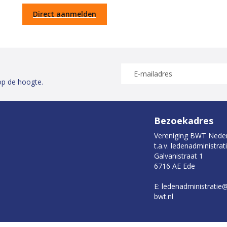
Direct aanmelden
op de hoogte.
Bezoekadres
Vereniging BWT Nede
t.a.v. ledenadministrat
Galvanistraat 1
6716 AE Ede
E: ledenadministratie
bwt.nl