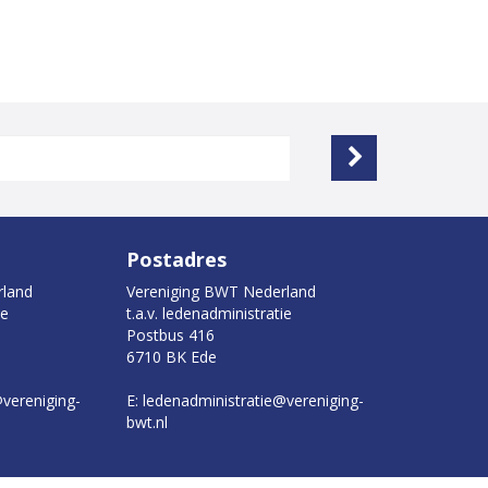
Postadres
rland
Vereniging BWT Nederland
ie
t.a.v. ledenadministratie
Postbus 416
6710 BK Ede
@vereniging-
E: ledenadministratie@vereniging-
bwt.nl