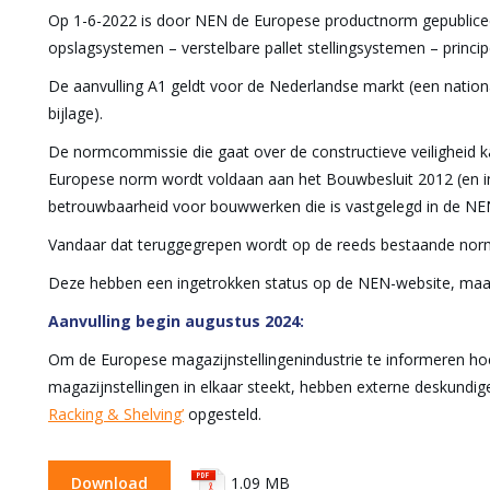
Op 1-6-2022 is door NEN de Europese productnorm gepublice
opslagsystemen – verstelbare pallet stellingsystemen – princip
De aanvulling A1 geldt voor de Nederlandse markt (een nationa
bijlage).
De normcommissie die gaat over de constructieve veiligheid ka
Europese norm wordt voldaan aan het Bouwbesluit 2012 (en in
betrouwbaarheid voor bouwwerken die is vastgelegd in de N
Vandaar dat teruggegrepen wordt op de reeds bestaande nor
Deze hebben een ingetrokken status op de NEN-website, maar
Aanvulling begin augustus 2024:
Om de Europese magazijnstellingenindustrie te informeren 
magazijnstellingen in elkaar steekt, hebben externe deskundi
Racking & Shelving’
opgesteld.
Download
1.09 MB