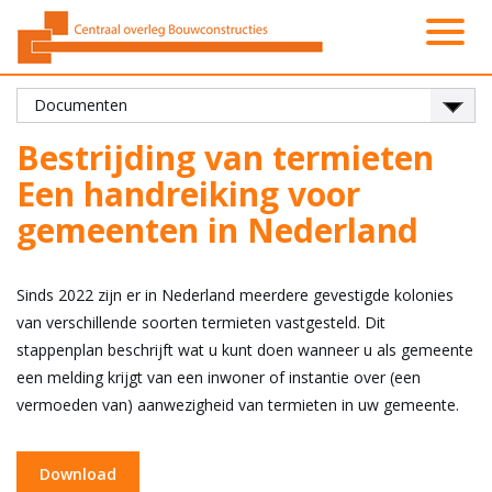
Activiteiten
Platformen
Onze leden
Vacatures
Over ons
Contact
Zoeken
Nieuws
Home
Bestrijding van termieten
Een handreiking voor
gemeenten in Nederland
Sinds 2022 zijn er in Nederland meerdere gevestigde kolonies
van verschillende soorten termieten vastgesteld. Dit
stappenplan beschrijft wat u kunt doen wanneer u als gemeente
een melding krijgt van een inwoner of instantie over (een
vermoeden van) aanwezigheid van termieten in uw gemeente.
Download