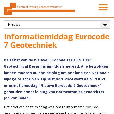
Activiteiten
Platformen
Onze leden
Vacatures
Over ons
Contact
Zoeken
Nieuws
Home
Informatiemiddag Eurocode
7 Geotechniek
De tekst van de nieuwe Eurocode serie EN 1997
Geotechnical Design is inmiddels gereed. Alle betrokken
landen moeten nu aan de slag om per land een Nationale
bijlage te schrijven. Op 28 maart 2024 werd de NEN KIVI
informatiemiddag "Nieuwe Eurocode 7 Geotechniek"
gehouden onder leiding van normcommissievoorzitter
Jan van Dalen.
Het doel van deze middag was om te informeren over de
belangrijkste wijzigingen en gezamenlijk inzichtelijk te krijgen in