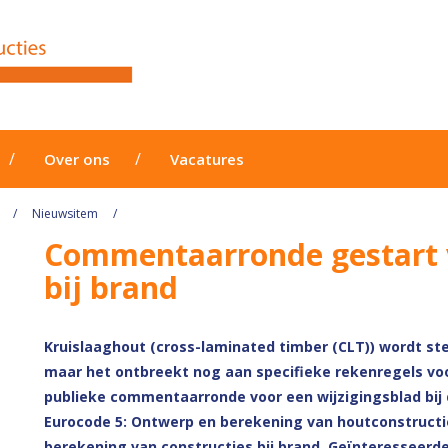
Over ons
Vacatures
Nieuwsitem
Commentaarronde gestart v
bij brand
Kruislaaghout (cross-laminated timber (CLT)) wordt ste
maar het ontbreekt nog aan specifieke rekenregels voo
publieke commentaarronde voor een wijzigingsblad bij 
Eurocode 5: Ontwerp en berekening van houtconstructi
berekening van constructies bij brand. Geïnteresseerde