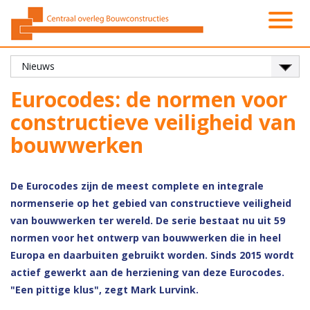
Activiteiten
Platformen
Onze leden
Vacatures
Over ons
Contact
Zoeken
Nieuws
Home
Eurocodes: de normen voor
constructieve veiligheid van
bouwwerken
De Eurocodes zijn de meest complete en integrale
normenserie op het gebied van constructieve veiligheid
van bouwwerken ter wereld. De serie bestaat nu uit 59
normen voor het ontwerp van bouwwerken die in heel
Europa en daarbuiten gebruikt worden. Sinds 2015 wordt
actief gewerkt aan de herziening van deze Eurocodes.
"Een pittige klus", zegt Mark Lurvink.