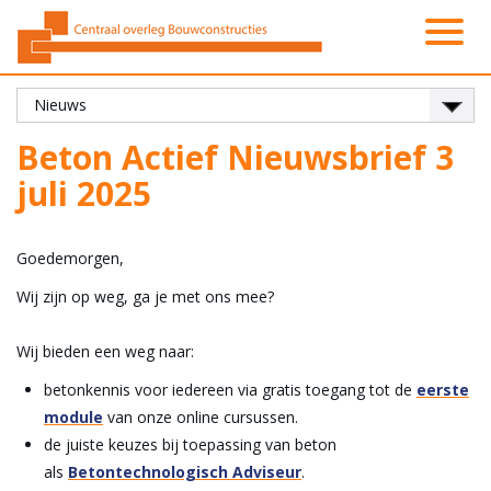
Activiteiten
Platformen
Onze leden
Vacatures
Over ons
Contact
Zoeken
Nieuws
Home
Beton Actief Nieuwsbrief 3
juli 2025
Goedemorgen,
Wij zijn op weg, ga je met ons mee?
Wij bieden een weg naar:
betonkennis voor iedereen via gratis toegang tot de
eerste
module
van onze online cursussen.
de juiste keuzes bij toepassing van beton
als
Betontechnologisch Adviseur
.