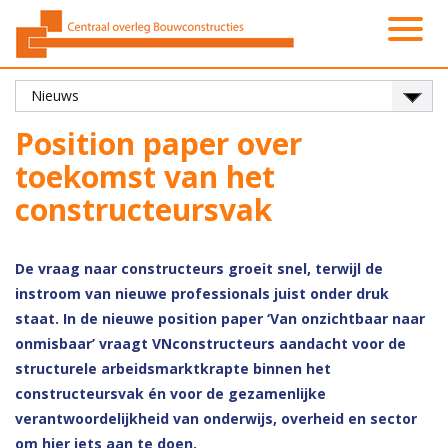
Activiteiten
Platformen
Onze leden
Vacatures
Over ons
Contact
Zoeken
Nieuws
Home
Position paper over
toekomst van het
constructeursvak
De vraag naar constructeurs groeit snel, terwijl de
instroom van nieuwe professionals juist onder druk
staat. In de nieuwe position paper ‘Van onzichtbaar naar
onmisbaar’ vraagt VNconstructeurs aandacht voor de
structurele arbeidsmarktkrapte binnen het
constructeursvak én voor de gezamenlijke
verantwoordelijkheid van onderwijs, overheid en sector
om hier iets aan te doen.