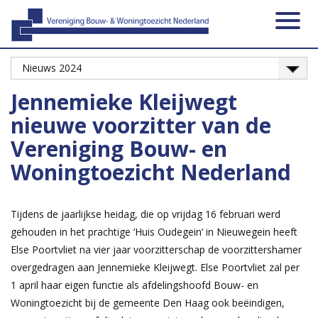
Activiteiten
Platformen
Onze leden
Vacatures
Over ons
Contact
Zoeken
Nieuws
Home
Jennemieke Kleijwegt
nieuwe voorzitter van de
Vereniging Bouw- en
Woningtoezicht Nederland
Tijdens de jaarlijkse heidag, die op vrijdag 16 februari werd
gehouden in het prachtige ‘Huis Oudegein’ in Nieuwegein heeft
Else Poortvliet na vier jaar voorzitterschap de voorzittershamer
overgedragen aan Jennemieke Kleijwegt. Else Poortvliet zal per
1 april haar eigen functie als afdelingshoofd Bouw- en
Woningtoezicht bij de gemeente Den Haag ook beëindigen,