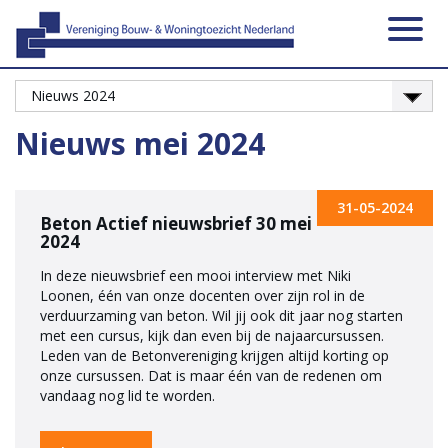
Activiteiten
Platformen
Onze leden
Vacatures
Over ons
Contact
Zoeken
Nieuws
Home
Nieuws mei 2024
31-05-2024
Beton Actief nieuwsbrief 30 mei
2024
In deze nieuwsbrief een mooi interview met Niki
Loonen, één van onze docenten over zijn rol in de
verduurzaming van beton. Wil jij ook dit jaar nog starten
met een cursus, kijk dan even bij de najaarcursussen.
Leden van de Betonvereniging krijgen altijd korting op
onze cursussen. Dat is maar één van de redenen om
vandaag nog lid te worden.