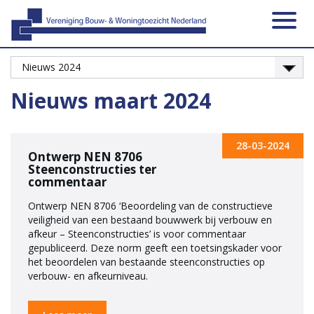
Activiteiten
Platformen
Onze leden
Vacatures
Over ons
Contact
Zoeken
Nieuws
Home
Nieuws maart 2024
28-03-2024
Ontwerp NEN 8706
Steenconstructies ter
commentaar
Ontwerp NEN 8706 ‘Beoordeling van de constructieve
veiligheid van een bestaand bouwwerk bij verbouw en
afkeur – Steenconstructies’ is voor commentaar
gepubliceerd. Deze norm geeft een toetsingskader voor
het beoordelen van bestaande steenconstructies op
verbouw- en afkeurniveau.